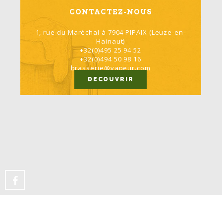
CONTACTEZ-NOUS
1, rue du Maréchal à 7904 PIPAIX (Leuze-en-
Hainaut)
+32(0)495 25 94 52
+32(0)494 50 98 16
brasserie@vapeur.com
DECOUVRIR