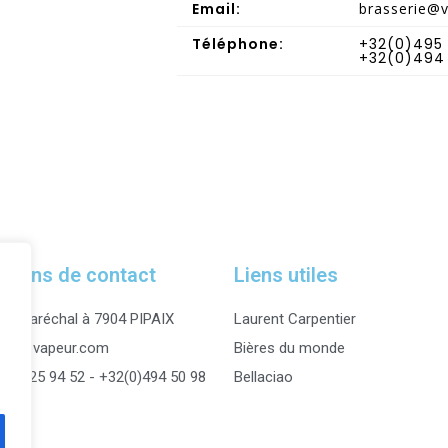
Email:
brasserie@
Téléphone:
+32(0)495 
+32(0)494 
ations de contact
Liens utiles
 du Maréchal à 7904 PIPAIX
Laurent Carpentier
erie@vapeur.com
Bières du monde
495 25 94 52 - +32(0)494 50 98
Bellaciao