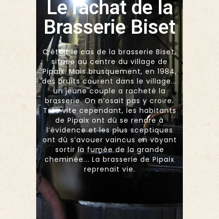
Le rachat de la
Brasserie Biset
C’était le cas de la brasserie Biset,
située au centre du village de
Pipaix. Mais brusquement, en 1984,
des bruits courent dans le village...
un jeune couple a racheté la
brasserie. On n’osait pas y croire.
Très vite cependant, les habitants
de Pipaix ont dû se rendre à
l’évidence et les plus sceptiques
ont dû s’avouer vaincus en voyant
sortir la fumée de la grande
cheminée... La brasserie de Pipaix
reprenait vie.