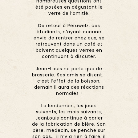
nombreuses questions ont
été posées en dégustant le
verre de l’amitié.
De retour à Péruwelz, ces
étudiants, n’ayant aucune
envie de rentrer chez eux, se
retrouvent dans un café et
boivent quelques verres en
continuant à discuter.
Jean-Louis ne parle que de
brasserie. Ses amis se disent...
c’est l’effet de la boisson,
demain il aura des réactions
normales !
Le lendemain, les jours
suivants, les mois suivants,
JeanLouis continue à parler
de la fabrication de bière. Son
père, médecin, se penche sur
son cas... il n’y a rien à faire, il